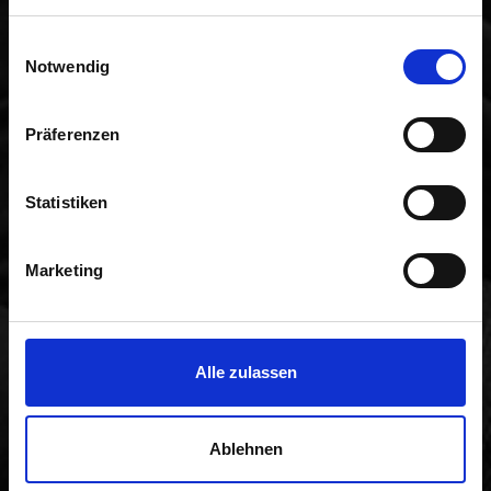
weiteren Daten zusammen, die Sie ihnen bereitgestellt
so findest du uns
Einwilligungsauswahl
haben oder die sie im Rahmen Ihrer Nutzung der Dienste
Notwendig
gesammelt haben.
In der schönsten Region Oberschwabens!
Präferenzen
Statistiken
Marketing
Alle zulassen
Ablehnen